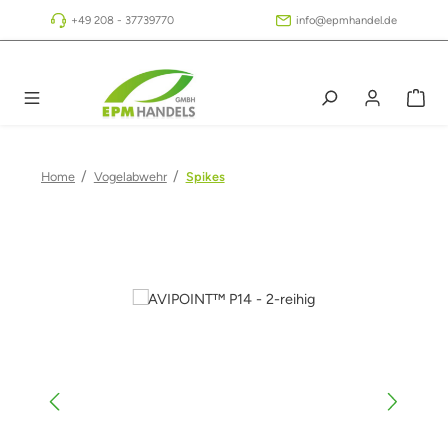
Zum Hauptinhalt springen
+49 208 - 37739770
info@epmhandel.de
/
/
Home
Vogelabwehr
Spikes
Bildergalerie überspringen