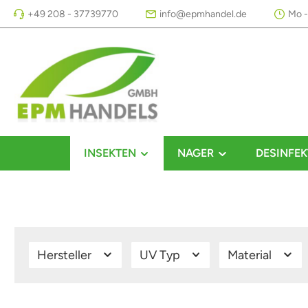
+49 208 - 37739770
info@epmhandel.de
Mo -
m Hauptinhalt springen
Zur Suche springen
Zur Hauptnavigation springen
INSEKTEN
NAGER
DESINFEK
Hersteller
UV Typ
Material