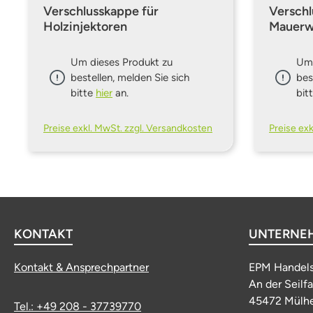
Verschlusskappe für
Versch
Holzinjektoren
Mauerw
Durchme
Um dieses Produkt zu
Um 
bestellen, melden Sie sich
bes
bitte
hier
an.
bit
Preise exkl. MwSt. zzgl. Versandkosten
Preise ex
KONTAKT
UNTERNE
Kontakt & Ansprechpartner
EPM Handel
An der Seilf
45472 Mülhe
Tel.: +49 208 - 37739770