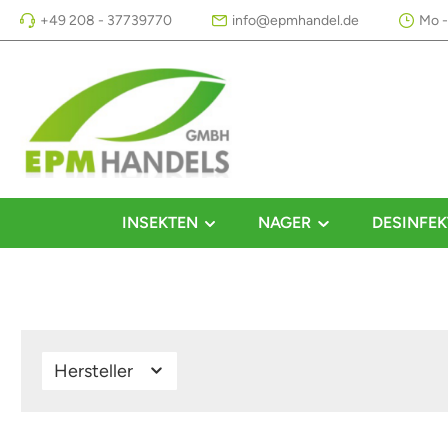
+49 208 - 37739770
info@epmhandel.de
Mo -
m Hauptinhalt springen
Zur Suche springen
Zur Hauptnavigation springen
INSEKTEN
NAGER
DESINFEK
Hersteller