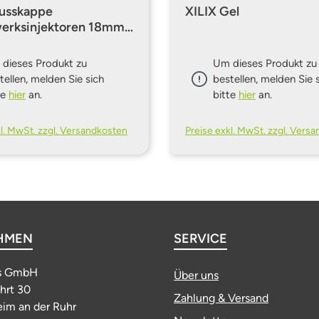
lusskappe
XILIX Gel
erksinjektoren 18mm
sser - versch. Farben
dieses Produkt zu
Um dieses Produkt zu
tellen, melden Sie sich
bestellen, melden Sie 
te
hier
an.
bitte
hier
an.
kl. MwSt. zzgl. Versandkosten
Preise exkl. MwSt. zzgl. Vers
HMEN
SERVICE
s GmbH
Über uns
ahrt 30
Zahlung & Versand
im an der Ruhr