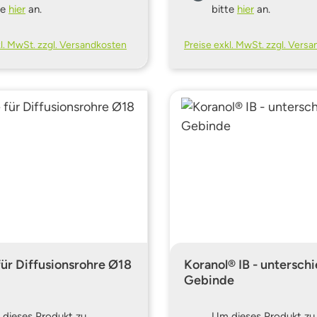
te
hier
an.
bitte
hier
an.
kl. MwSt. zzgl. Versandkosten
Preise exkl. MwSt. zzgl. Vers
ür Diffusionsrohre Ø18
Koranol® IB - unterschi
Gebinde
dieses Produkt zu
Um dieses Produkt zu