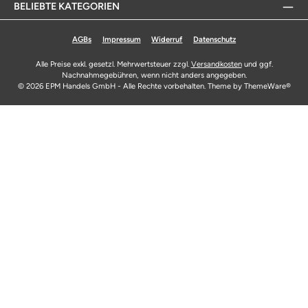
BELIEBTE KATEGORIEN
AGBs
Impressum
Widerruf
Datenschutz
Alle Preise exkl. gesetzl. Mehrwertsteuer zzgl.
Versandkosten
und ggf.
Nachnahmegebühren, wenn nicht anders angegeben.
© 2026 EPM Handels GmbH - Alle Rechte vorbehalten. Theme by
ThemeWare®