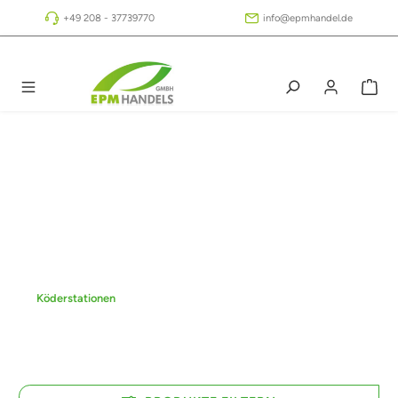
Zum Hauptinhalt springen
+49 208 - 37739770
info@epmhandel.de
Köderstationen