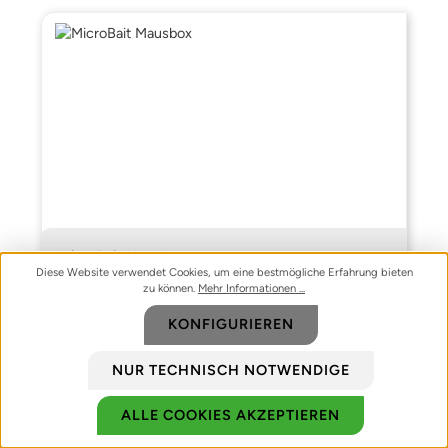
MicroBait Mausbox
Diese Website verwendet Cookies, um eine bestmögliche Erfahrung bieten
zu können.
Mehr Informationen ...
KONFIGURIEREN
Um dieses Produkt zu bestellen, melden Sie sich
bitte
hier
an.
NUR TECHNISCH NOTWENDIGE
Preise exkl. MwSt. zzgl. Versandkosten
ALLE COOKIES AKZEPTIEREN
Biozidprodukte vorsichtig verwenden. Vor Gebrauch stets Etikett und
DETAILS
Produktinformationen lesen.