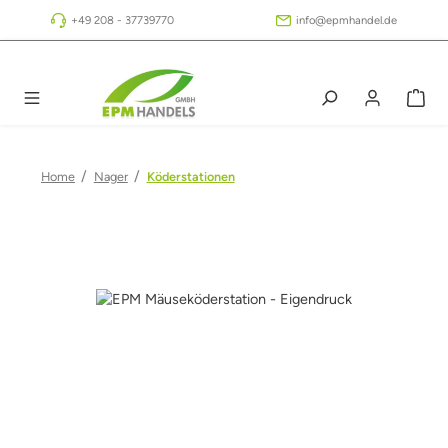
Zum Hauptinhalt springen
+49 208 - 37739770
info@epmhandel.de
/
/
Home
Nager
Köderstationen
Bildergalerie überspringen