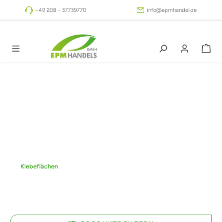
Zum Hauptinhalt springen
+49 208 - 37739770
info@epmhandel.de
Klebeflächen