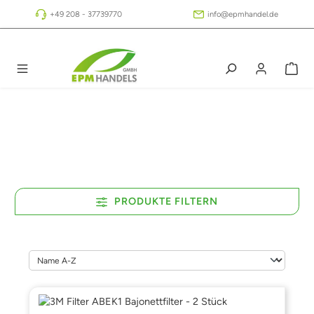
Zum Hauptinhalt springen
+49 208 - 37739770
info@epmhandel.de
PRODUKTE FILTERN