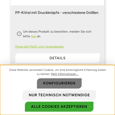
PP-Kittel mit Druckknöpfe - verschiedene Größen
Um dieses Produkt zu bestellen, melden Sie sich
bitte
hier
an.
Preise exkl. MwSt. zzgl. Versandkosten
DETAILS
Diese Website verwendet Cookies, um eine bestmögliche Erfahrung bieten
zu können.
Mehr Informationen ...
KONFIGURIEREN
NUR TECHNISCH NOTWENDIGE
ALLE COOKIES AKZEPTIEREN
Biozidprodukte vorsichtig verwenden. Vor Gebrauch stets Etikett und
Produktinformationen lesen.