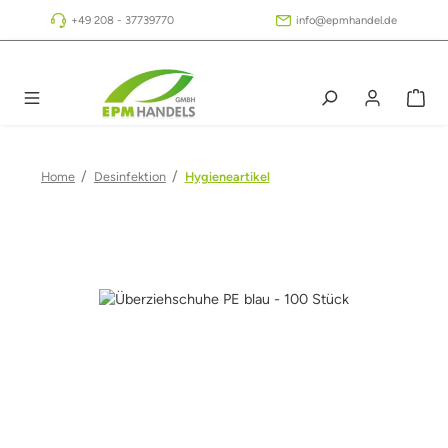
Zum Hauptinhalt springen
+49 208 - 37739770
info@epmhandel.de
/
/
Home
Desinfektion
Hygieneartikel
Bildergalerie überspringen