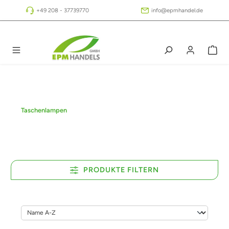
Zum Hauptinhalt springen
+49 208 - 37739770
info@epmhandel.de
Taschenlampen
PRODUKTE FILTERN