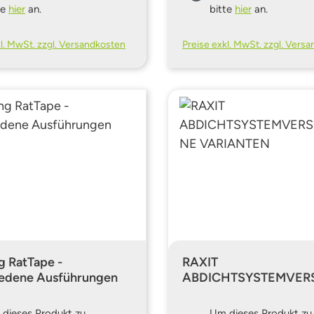
te
hier
an.
bitte
hier
an.
kl. MwSt. zzgl. Versandkosten
Preise exkl. MwSt. zzgl. Vers
g RatTape -
RAXIT
iedene Ausführungen
ABDICHTSYSTEMVER
ENE VARIANTEN
dieses Produkt zu
Um dieses Produkt zu