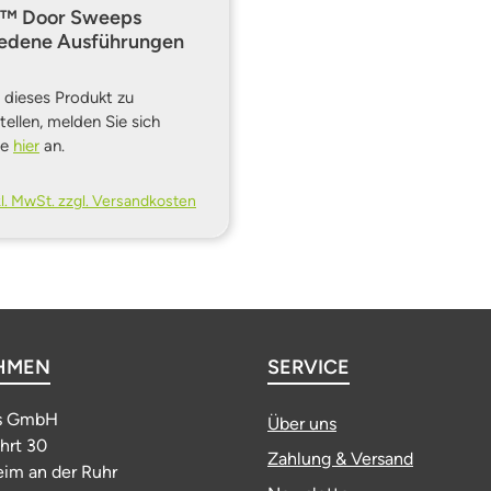
r™ Door Sweeps
iedene Ausführungen
dieses Produkt zu
tellen, melden Sie sich
te
hier
an.
kl. MwSt. zzgl. Versandkosten
HMEN
SERVICE
s GmbH
Über uns
ahrt 30
Zahlung & Versand
im an der Ruhr