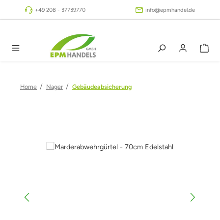
Zum Hauptinhalt springen
+49 208 - 37739770
info@epmhandel.de
/
/
Home
Nager
Gebäudeabsicherung
Bildergalerie überspringen