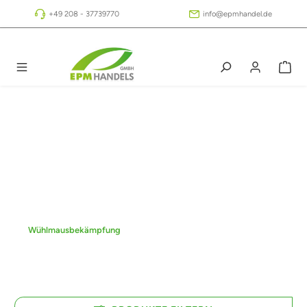
Zum Hauptinhalt springen
+49 208 - 37739770
info@epmhandel.de
Wühlmausbekämpfung