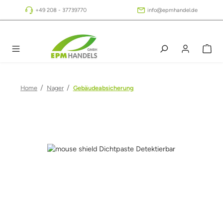
Zum Hauptinhalt springen
+49 208 - 37739770
info@epmhandel.de
/
/
Home
Nager
Gebäudeabsicherung
Bildergalerie überspringen