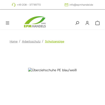
Zum Hauptinhalt springen
+49 208 - 37739770
info@epmhandel.de
/
/
Home
Arbeitsschutz
Schutzanzüge
Bildergalerie überspringen