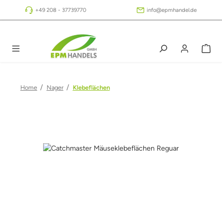
Zum Hauptinhalt springen
+49 208 - 37739770
info@epmhandel.de
/
/
Home
Nager
Klebeflächen
Bildergalerie überspringen