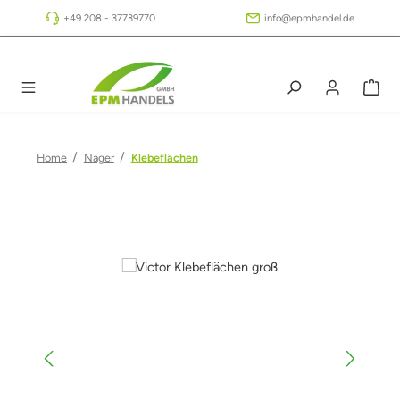
Zum Hauptinhalt springen
+49 208 - 37739770
info@epmhandel.de
/
/
Home
Nager
Klebeflächen
Bildergalerie überspringen