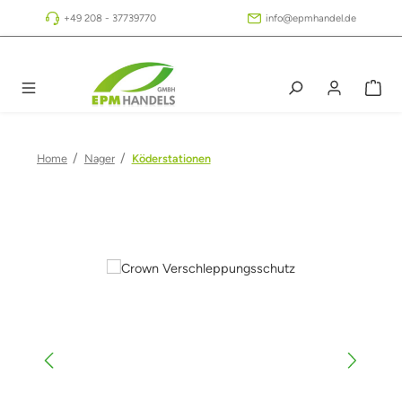
Zum Hauptinhalt springen
+49 208 - 37739770
info@epmhandel.de
/
/
Home
Nager
Köderstationen
Bildergalerie überspringen