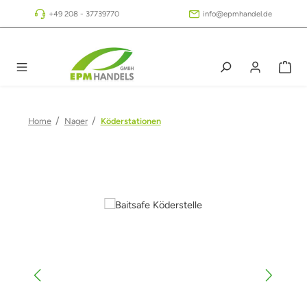
Zum Hauptinhalt springen
+49 208 - 37739770
info@epmhandel.de
/
/
Home
Nager
Köderstationen
Bildergalerie überspringen