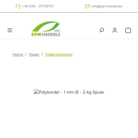
Zum Hauptinhalt springen
+49 208 - 37739770
info@epmhandel.de
/
/
Home
Nager
Köderstationen
Bildergalerie überspringen