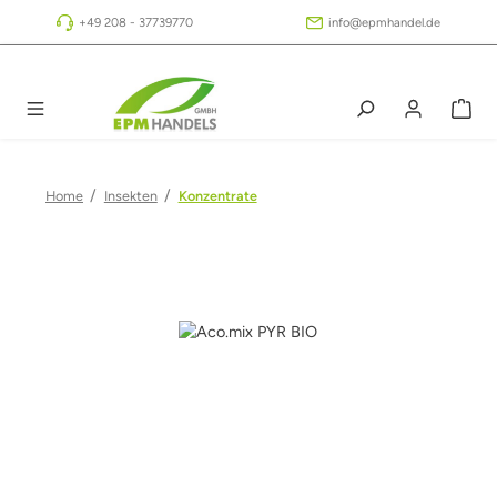
Zum Hauptinhalt springen
+49 208 - 37739770
info@epmhandel.de
/
/
Home
Insekten
Konzentrate
Bildergalerie überspringen