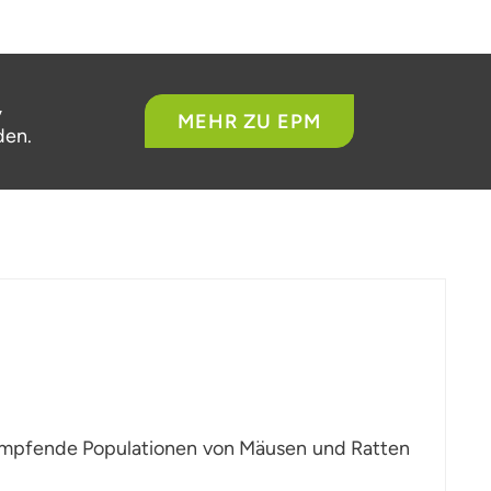
,
MEHR ZU EPM
den.
bekämpfende Populationen von Mäusen und Ratten