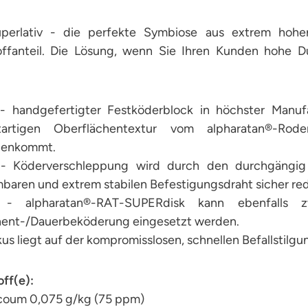
perlativ - die perfekte Symbiose aus extrem hohe
offanteil. Die Lösung, wenn Sie Ihren Kunden hohe Du
r
- handgefertigter Festköderblock in höchster Manufa
tartigen Oberflächentextur vom alpharatan®-Rod
genkommt.
 Köderverschleppung wird durch den durchgängig 
baren und extrem stabilen Befestigungsdraht sicher red
r
- alpharatan®-RAT-SUPERdisk kann ebenfalls 
ent-/Dauerbeköderung eingesetzt werden.
us liegt auf der kompromisslosen, schnellen Befallstilgu
ff(e):
coum 0,075 g/kg (75 ppm)