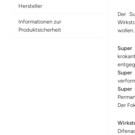
Hersteller
Der Su
Informationen zur
Wirkst
Produktsicherheit
wollen.
Supe
krokan
entge
Super
-
verform
Supe
Perman
Der Fok
Wirksto
Difena