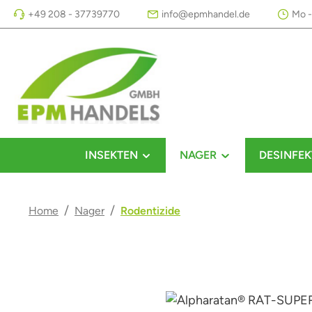
+49 208 - 37739770
info@epmhandel.de
Mo -
m Hauptinhalt springen
Zur Suche springen
Zur Hauptnavigation springen
INSEKTEN
NAGER
DESINFEK
/
/
Home
Nager
Rodentizide
Bildergalerie überspringen