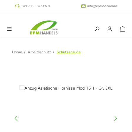
Zum Hauptinhalt springen
+49 208 - 37739770
info@epmhandel.de
/
/
Home
Arbeitsschutz
Schutzanzüge
Bildergalerie überspringen