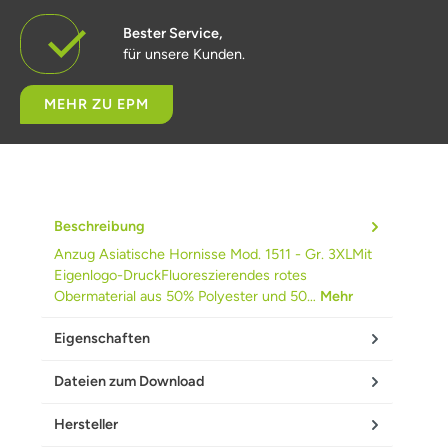
Bester Service,
für unsere Kunden.
MEHR ZU EPM
Beschreibung
Anzug Asiatische Hornisse Mod. 1511 - Gr. 3XLMit
Eigenlogo-DruckFluoreszierendes rotes
Obermaterial aus 50% Polyester und 50…
Mehr
Eigenschaften
Dateien zum Download
Hersteller