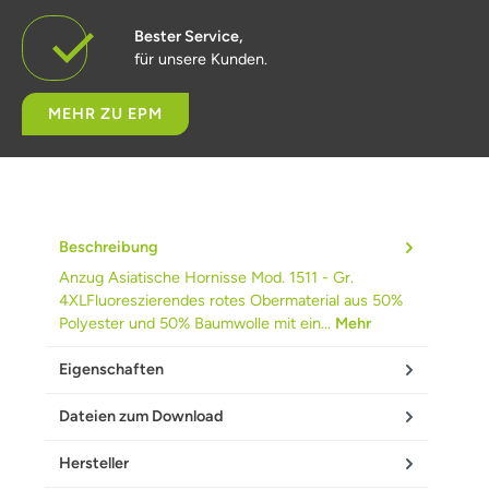
Bester Service,
für unsere Kunden.
MEHR ZU EPM
Beschreibung
Anzug Asiatische Hornisse Mod. 1511 - Gr.
4XLFluoreszierendes rotes Obermaterial aus 50%
Polyester und 50% Baumwolle mit ein…
Mehr
Eigenschaften
Dateien zum Download
Hersteller