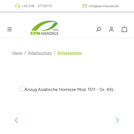
Zum Hauptinhalt springen
+49 208 - 37739770
info@epmhandel.de
/
/
Home
Arbeitsschutz
Schutzanzüge
Bildergalerie überspringen