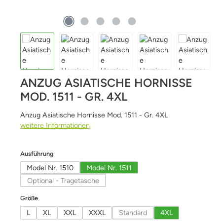
ANZUG ASIATISCHE HORNISSE
MOD. 1511 - GR. 4XL
Anzug Asiatische Hornisse Mod. 1511 - Gr. 4XL
weitere Informationen
auswählen
Ausführung
Model Nr. 1510
Model Nr. 1511
Optional - Tragetasche
(Diese Option ist zurzeit nicht verfügbar.)
auswählen
Größe
L
XL
XXL
XXXL
Standard
4XL
(Diese Option ist zurzeit nicht v