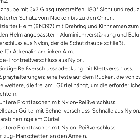
m2.
zhaube mit 3x3 Glasgitterstreifen, 180° Sicht und red
lsterter Schutz vom Nacken bis zu den Ohren.
fizierter Helm (EN397) mit Drehring und Kinnriemen zum E
 den Helm angepasster - Aluminiumverstärkung und Belü
erschluss aus Nylon, der die Schutzhaube schließt.
e für Adrenalin am linken Arm.
ge-Frontreißverschluss aus Nylon.
tändige Reißverschlussabdeckung mit Klettverschluss.
 Sprayhalterungen; eine feste auf dem Rücken, die von 
e weitere, die frei am Gürtel hängt, um die erforderli
ichtern.
untere Fronttaschen mit Nylon-Reißverschluss.
ellbarer Gürtel mit Schnellverschluss-Schnalle aus Nylon
Karabinerringe am Gürtel.
untere Fronttaschen mit Nylon-Reißverschluss.
izug-Manschetten an den Ärmeln.