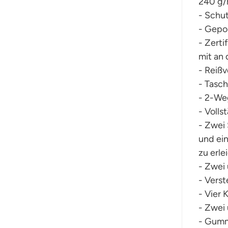
240 g/
- Schut
- Gepo
- Zerti
mit an
- Reißv
- Tasch
- 2-We
- Volls
- Zwei
und ein
zu erle
- Zwei 
- Verst
- Vier 
- Zwei 
- Gumm