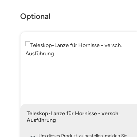
Produktgalerie überspringen
Optional
Teleskop-Lanze für Hornisse - versch.
Ausführung
Um dieses Produkt zu bestellen, melden Sie