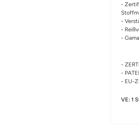
- Zerti
Stoffm
- Verst
- Reißv
- Gama
- ZERT
- PAT
- EU-Z
VE: 1 S