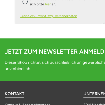
sich bitte
hier
an.
Preise exkl. MwSt. zzgl. Versandkosten
JETZT ZUM NEWSLETTER ANMEL
Dieser Shop richtet sich ausschließlich an gewerblich
unverbindlich.
KONTAKT
UNTERNE
Kontakt & Ansprechpartner
EPM Handel