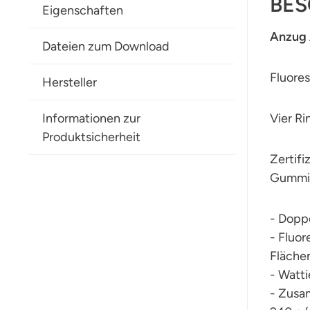
BES
Eigenschaften
Anzug A
Dateien zum Download
Fluore
Hersteller
Informationen zur
Vier Ri
Produktsicherheit
Zertifi
Gummi 
- Dopp
- Fluo
Fläche
- Watt
- Zusa