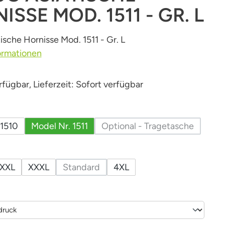
ISSE MOD. 1511 - GR. L
ische Hornisse Mod. 1511 - Gr. L
ormationen
fügbar, Lieferzeit: Sofort verfügbar
uswählen
 1510
Model Nr. 1511
Optional - Tragetasche
(Diese Option ist zurz
hlen
XXL
XXXL
Standard
4XL
(Diese Option ist zurzeit nicht verfügbar
uswählen