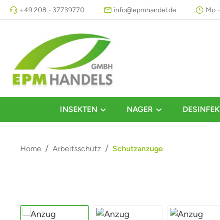
+49 208 - 37739770
info@epmhandel.de
Mo -
m Hauptinhalt springen
Zur Suche springen
Zur Hauptnavigation springen
INSEKTEN
NAGER
DESINFEK
/
/
Home
Arbeitsschutz
Schutzanzüge
Bildergalerie überspringen