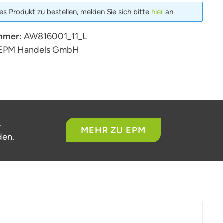
s Produkt zu bestellen, melden Sie sich bitte
hier
an.
mmer:
AW816001_11_L
EPM Handels GmbH
,
MEHR ZU EPM
den.