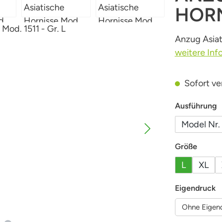
HORN
Anzug Asiat
weitere Inf
Sofort ver
a
Ausführung
Model Nr.
auswä
Größe
L
XL
a
Eigendruck