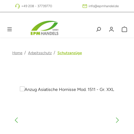
Zum Hauptinhalt springen
+49 208 - 37739770
info@epmhandel.de
/
/
Home
Arbeitsschutz
Schutzanzüge
Bildergalerie überspringen