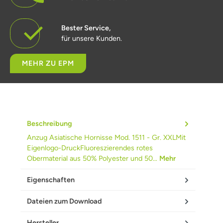
Bester Service,
für unsere Kunden.
MEHR ZU EPM
Beschreibung
Anzug Asiatische Hornisse Mod. 1511 - Gr. XXLMit
Eigenlogo-DruckFluoreszierendes rotes
Obermaterial aus 50% Polyester und 50…
Mehr
Eigenschaften
Dateien zum Download
Hersteller