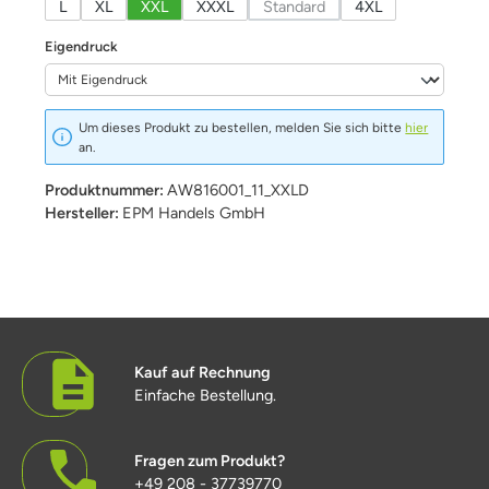
L
XL
XXL
XXXL
Standard
4XL
(Diese Option ist zurzeit nicht v
auswählen
Eigendruck
Um dieses Produkt zu bestellen, melden Sie sich bitte
hier
an.
Produktnummer:
AW816001_11_XXLD
Hersteller:
EPM Handels GmbH
Kauf auf Rechnung
Einfache Bestellung.
Fragen zum Produkt?
+49 208 - 37739770