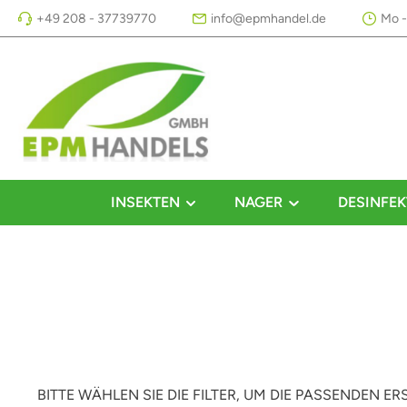
+49 208 - 37739770
info@epmhandel.de
Mo -
m Hauptinhalt springen
Zur Suche springen
Zur Hauptnavigation springen
INSEKTEN
NAGER
DESINFEK
BITTE WÄHLEN SIE DIE FILTER, UM DIE PASSENDEN E