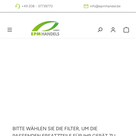
Zum Hauptinhalt springen
+49 208 - 37739770
info@epmhandel.de
BITTE WÄHLEN SIE DIE FILTER, UM DIE
PASSENDEN ERSATZTEILE FÜR IHR GERÄT ZU