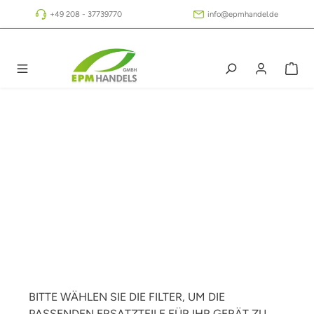
Zum Hauptinhalt springen
+49 208 - 37739770
info@epmhandel.de
BITTE WÄHLEN SIE DIE FILTER, UM DIE
PASSENDEN ERSATZTEILE FÜR IHR GERÄT ZU