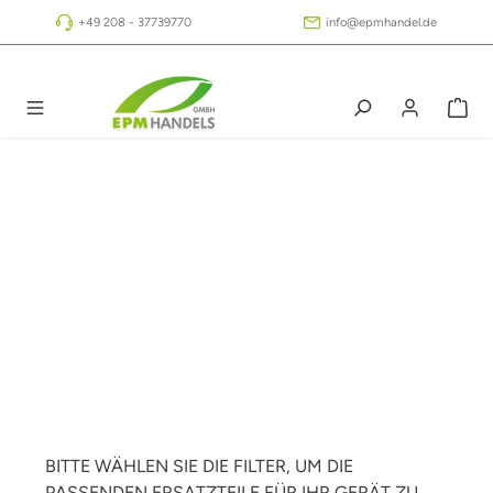
Zum Hauptinhalt springen
+49 208 - 37739770
info@epmhandel.de
BITTE WÄHLEN SIE DIE FILTER, UM DIE
PASSENDEN ERSATZTEILE FÜR IHR GERÄT ZU