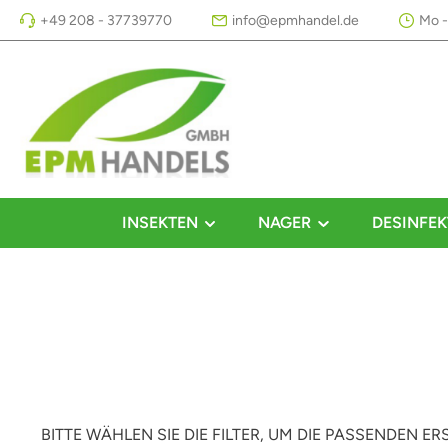
+49 208 - 37739770
info@epmhandel.de
Mo -
m Hauptinhalt springen
Zur Suche springen
Zur Hauptnavigation springen
INSEKTEN
NAGER
DESINFEK
BITTE WÄHLEN SIE DIE FILTER, UM DIE PASSENDEN E