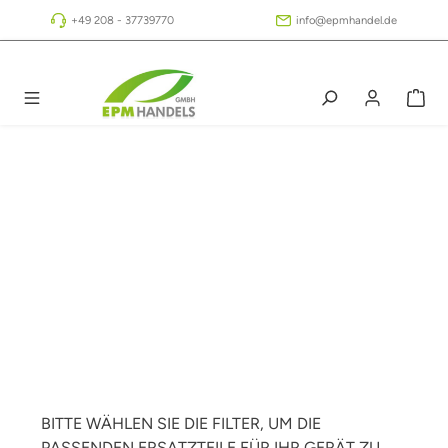
Zum Hauptinhalt springen
+49 208 - 37739770
info@epmhandel.de
BITTE WÄHLEN SIE DIE FILTER, UM DIE
PASSENDEN ERSATZTEILE FÜR IHR GERÄT ZU