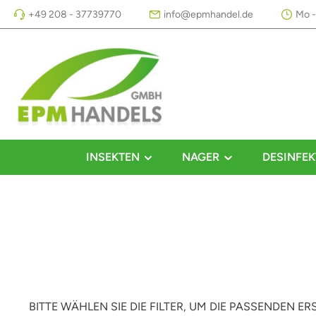
+49 208 - 37739770
info@epmhandel.de
Mo -
m Hauptinhalt springen
Zur Suche springen
Zur Hauptnavigation springen
INSEKTEN
NAGER
DESINFEK
BITTE WÄHLEN SIE DIE FILTER, UM DIE PASSENDEN E