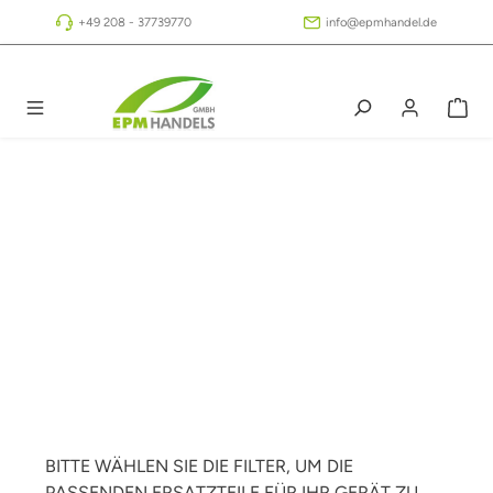
Zum Hauptinhalt springen
+49 208 - 37739770
info@epmhandel.de
BITTE WÄHLEN SIE DIE FILTER, UM DIE
PASSENDEN ERSATZTEILE FÜR IHR GERÄT ZU