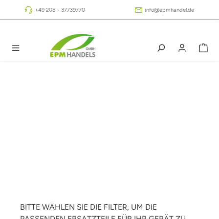
Zum Hauptinhalt springen
+49 208 - 37739770
info@epmhandel.de
BITTE WÄHLEN SIE DIE FILTER, UM DIE
PASSENDEN ERSATZTEILE FÜR IHR GERÄT ZU