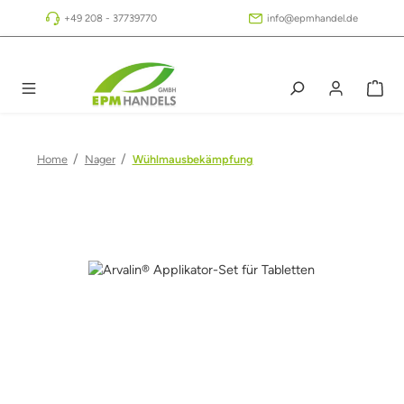
Zum Hauptinhalt springen
+49 208 - 37739770
info@epmhandel.de
/
/
Home
Nager
Wühlmausbekämpfung
Bildergalerie überspringen