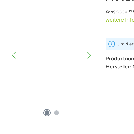
Avishock™ 
weitere Inf
Um diese
Produktnu
Hersteller: