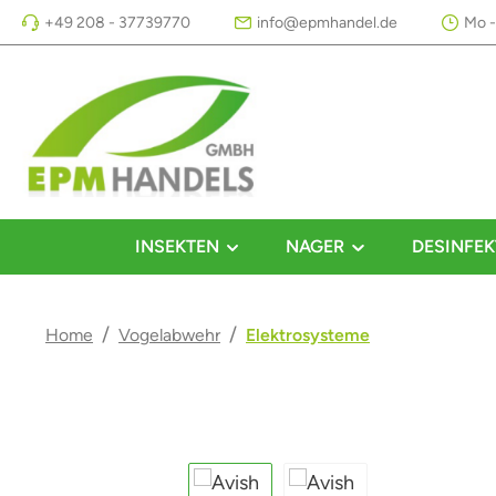
+49 208 - 37739770
info@epmhandel.de
Mo -
m Hauptinhalt springen
Zur Suche springen
Zur Hauptnavigation springen
INSEKTEN
NAGER
DESINFEK
/
/
Home
Vogelabwehr
Elektrosysteme
Bildergalerie überspringen