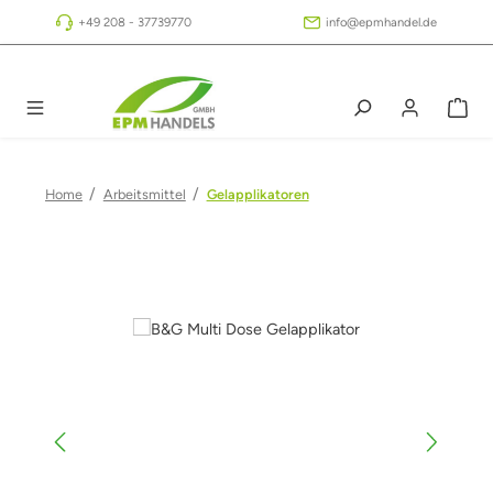
Zum Hauptinhalt springen
+49 208 - 37739770
info@epmhandel.de
/
/
Home
Arbeitsmittel
Gelapplikatoren
Bildergalerie überspringen