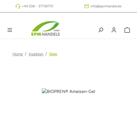
Zum Hauptinhalt springen
+49 208 - 37739770
info@epmhandel.de
/
/
Home
Insekten
Gele
Bildergalerie überspringen