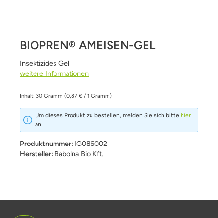
BIOPREN® AMEISEN-GEL
Insektizides Gel
weitere Informationen
Inhalt:
30 Gramm
(0,87 € / 1 Gramm)
Um dieses Produkt zu bestellen, melden Sie sich bitte
hier
an.
Produktnummer:
IG086002
Hersteller:
Babolna Bio Kft.