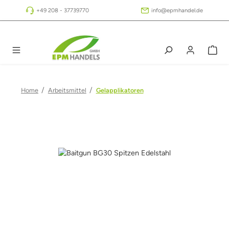
Zum Hauptinhalt springen
+49 208 - 37739770
info@epmhandel.de
/
/
Home
Arbeitsmittel
Gelapplikatoren
Bildergalerie überspringen