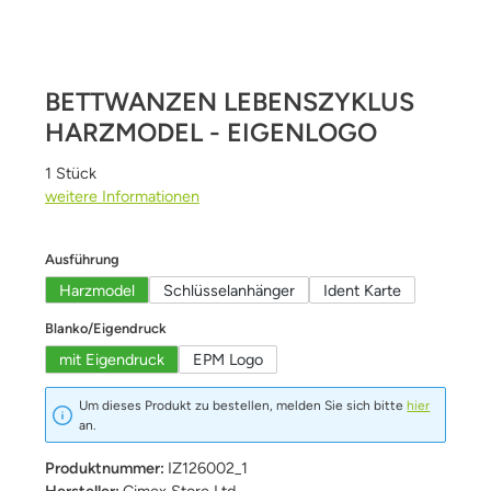
BETTWANZEN LEBENSZYKLUS
HARZMODEL - EIGENLOGO
1 Stück
weitere Informationen
auswählen
Ausführung
Harzmodel
Schlüsselanhänger
Ident Karte
auswählen
Blanko/Eigendruck
mit Eigendruck
EPM Logo
Um dieses Produkt zu bestellen, melden Sie sich bitte
hier
an.
Produktnummer:
IZ126002_1
Hersteller:
Cimex Store Ltd.