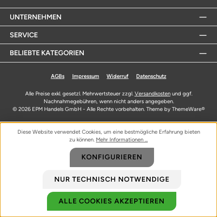
UNTERNEHMEN
SERVICE
BELIEBTE KATEGORIEN
AGBs
Impressum
Widerruf
Datenschutz
Alle Preise exkl. gesetzl. Mehrwertsteuer zzgl.
Versandkosten
und ggf.
Nachnahmegebühren, wenn nicht anders angegeben.
© 2026 EPM Handels GmbH - Alle Rechte vorbehalten. Theme by
ThemeWare®
Diese Website verwendet Cookies, um eine bestmögliche Erfahrung bieten
zu können.
Mehr Informationen ...
KONFIGURIEREN
NUR TECHNISCH NOTWENDIGE
ALLE COOKIES AKZEPTIEREN
Biozidprodukte vorsichtig verwenden. Vor Gebrauch stets Etikett und
Produktinformationen lesen.