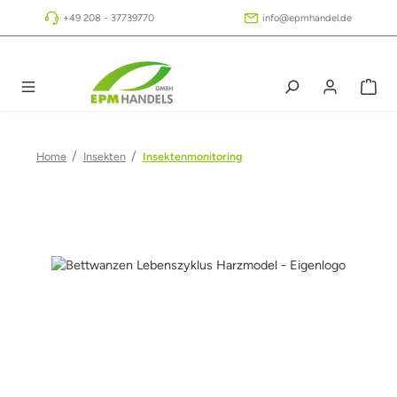
Zum Hauptinhalt springen
+49 208 - 37739770
info@epmhandel.de
/
/
Home
Insekten
Insektenmonitoring
Bildergalerie überspringen