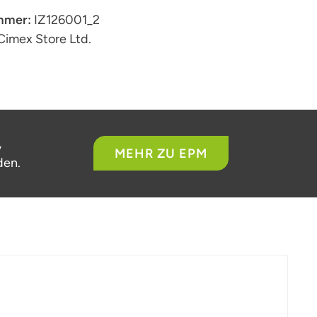
mmer:
IZ126001_2
Cimex Store Ltd.
,
MEHR ZU EPM
den.