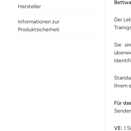
Bettwa
Hersteller
Der Leb
Informationen zur
Trainig
Produktsicherheit
Sie si
überw
Identif
Standa
Ihrem 
Für da
Senden
VE:
1 