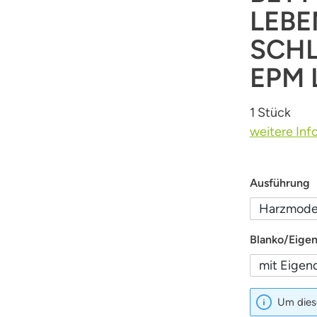
LEBE
SCH
EPM
1 Stück
weitere Inf
a
Ausführung
Harzmode
Blanko/Eige
mit Eigen
Um diese