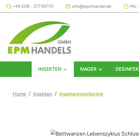
+49 208 - 37739770
info@epmhandel.de
Mo -
m Hauptinhalt springen
Zur Suche springen
Zur Hauptnavigation springen
INSEKTEN
NAGER
DESINFEK
/
/
Home
Insekten
Insektenmonitoring
Bildergalerie überspringen