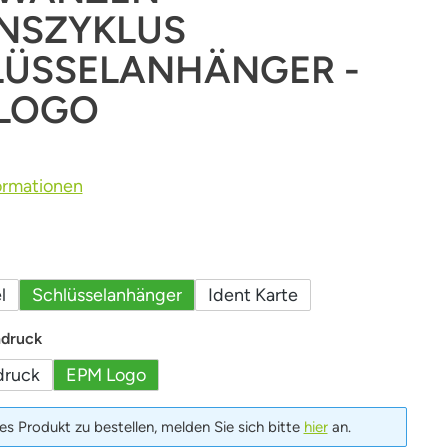
NSZYKLUS
LÜSSELANHÄNGER -
 LOGO
ormationen
uswählen
l
Schlüsselanhänger
Ident Karte
auswählen
ndruck
druck
EPM Logo
s Produkt zu bestellen, melden Sie sich bitte
hier
an.