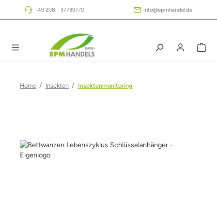
Zum Hauptinhalt springen
+49 208 - 37739770
info@epmhandel.de
/
/
Home
Insekten
Insektenmonitoring
Bildergalerie überspringen