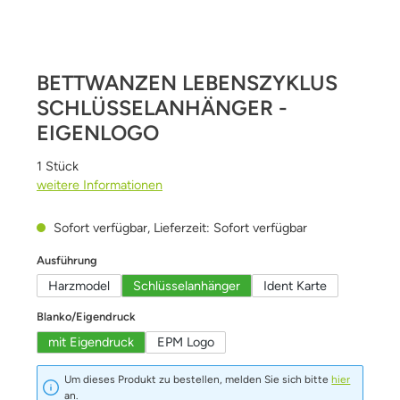
BETTWANZEN LEBENSZYKLUS
SCHLÜSSELANHÄNGER -
EIGENLOGO
1 Stück
weitere Informationen
Sofort verfügbar, Lieferzeit: Sofort verfügbar
auswählen
Ausführung
Harzmodel
Schlüsselanhänger
Ident Karte
auswählen
Blanko/Eigendruck
mit Eigendruck
EPM Logo
Um dieses Produkt zu bestellen, melden Sie sich bitte
hier
an.