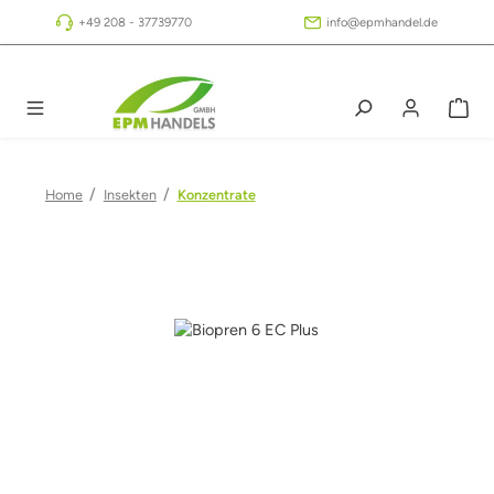
Zum Hauptinhalt springen
+49 208 - 37739770
info@epmhandel.de
/
/
Home
Insekten
Konzentrate
Bildergalerie überspringen