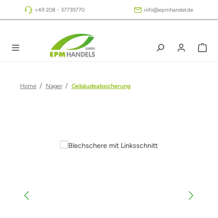
Zum Hauptinhalt springen
+49 208 - 37739770
info@epmhandel.de
/
/
Home
Nager
Gebäudeabsicherung
Bildergalerie überspringen