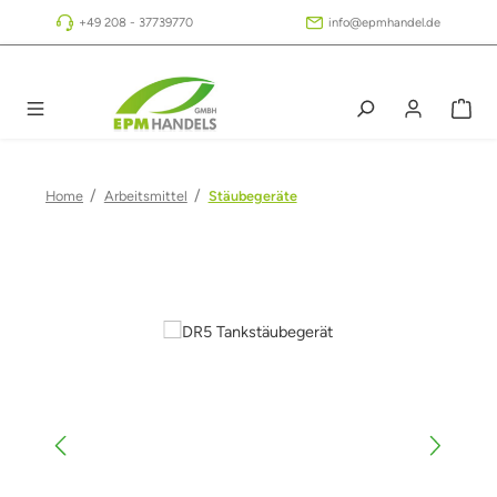
Zum Hauptinhalt springen
+49 208 - 37739770
info@epmhandel.de
/
/
Home
Arbeitsmittel
Stäubegeräte
Bildergalerie überspringen