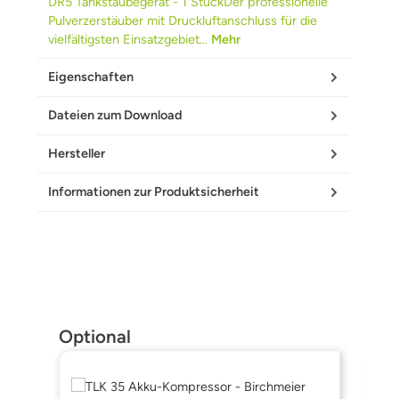
DR5 Tankstäubegerät - 1 StückDer professionelle
Pulverzerstäuber mit Druckluftanschluss für die
vielfältigsten Einsatzgebiet…
Mehr
Eigenschaften
Dateien zum Download
Hersteller
Informationen zur Produktsicherheit
Produktgalerie überspringen
Optional