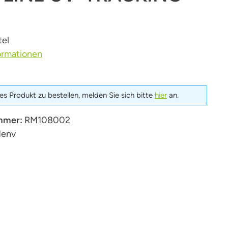
tel
ormationen
s Produkt zu bestellen, melden Sie sich bitte
hier
an.
mmer:
RM108002
1env