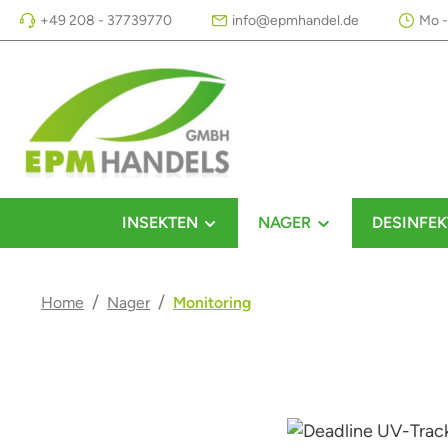
+49 208 - 37739770
info@epmhandel.de
Mo -
m Hauptinhalt springen
Zur Suche springen
Zur Hauptnavigation springen
INSEKTEN
NAGER
DESINFEK
/
/
Home
Nager
Monitoring
Bildergalerie überspringen