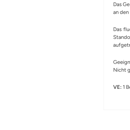
Das Gel
an den
Das fl
Stando
aufget
Geeigne
Nicht g
VE:
1 