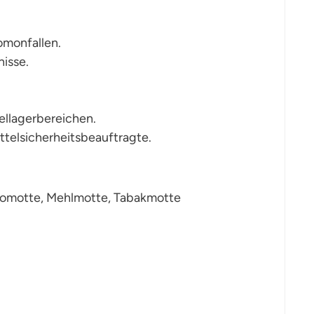
omonfallen.
nisse.
ellagerbereichen.
elsicherheitsbeauftragte.
aomotte, Mehlmotte, Tabakmotte