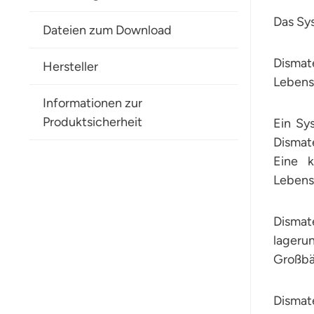
Das Sy
Dateien zum Download
Disma
Hersteller
Lebensm
Informationen zur
Produktsicherheit
Ein Sy
Dismat
Eine k
Lebensm
Dismat
lagerun
Großbä
Dismate