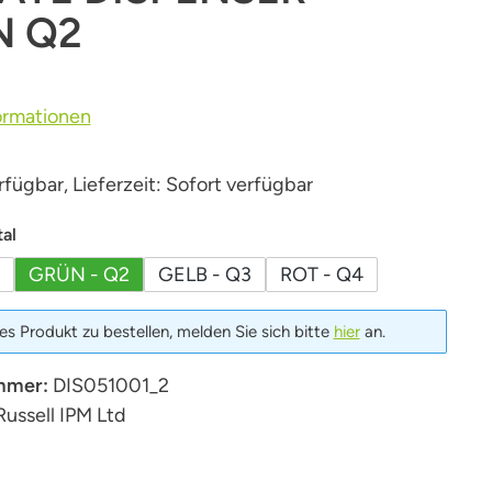
N Q2
ormationen
fügbar, Lieferzeit: Sofort verfügbar
auswählen
al
GRÜN - Q2
GELB - Q3
ROT - Q4
s Produkt zu bestellen, melden Sie sich bitte
hier
an.
mmer:
DIS051001_2
Russell IPM Ltd