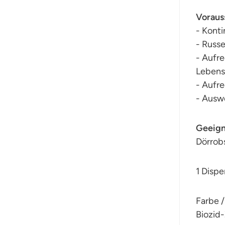
Voraus
- Kont
- Russe
- Aufr
Lebens
- Aufre
- Ausw
Geeign
Dörrob
1 Dispe
Farbe 
Biozid