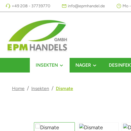
+49 208 - 37739770
info@epmhandel.de
Mo -
m Hauptinhalt springen
Zur Suche springen
Zur Hauptnavigation springen
INSEKTEN
NAGER
DESINFEK
/
/
Home
Insekten
Dismate
Bildergalerie überspringen