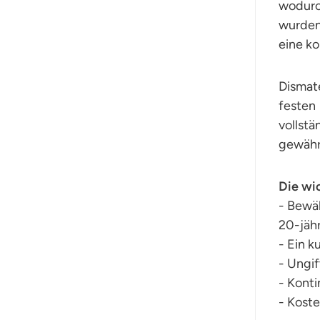
wodurch
wurden
eine k
Dismate
festen
vollst
gewährl
Die wic
- Bewä
20-jähr
- Ein k
- Ungi
- Konti
- Kost