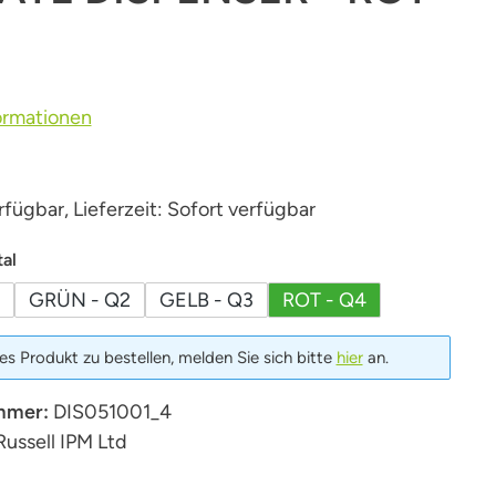
ormationen
fügbar, Lieferzeit: Sofort verfügbar
auswählen
al
GRÜN - Q2
GELB - Q3
ROT - Q4
s Produkt zu bestellen, melden Sie sich bitte
hier
an.
mmer:
DIS051001_4
Russell IPM Ltd