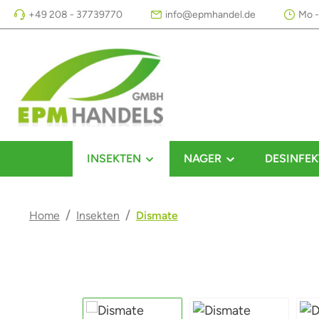
+49 208 - 37739770
info@epmhandel.de
Mo -
m Hauptinhalt springen
Zur Suche springen
Zur Hauptnavigation springen
INSEKTEN
NAGER
DESINFEK
/
/
Home
Insekten
Dismate
Bildergalerie überspringen