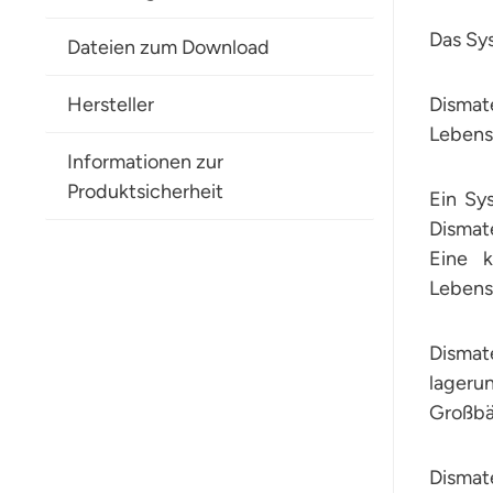
Das Sy
Dateien zum Download
Hersteller
Disma
Lebensm
Informationen zur
Produktsicherheit
Ein Sy
Dismat
Eine k
Lebensm
Dismat
lagerun
Großbä
Dismate