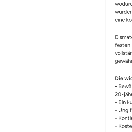
wodurch
wurden
eine k
Dismate
festen
vollst
gewährl
Die wic
- Bewä
20-jähr
- Ein k
- Ungi
- Konti
- Kost