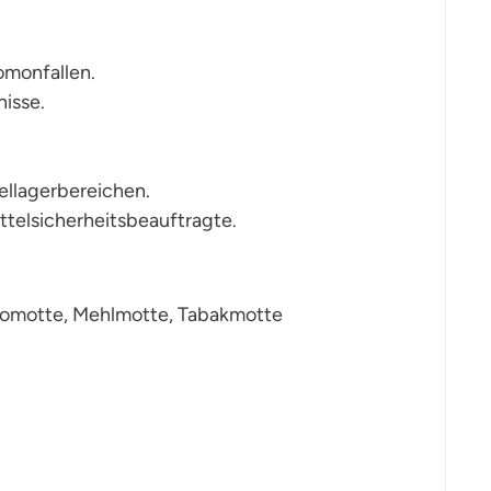
omonfallen.
nisse.
ellagerbereichen.
elsicherheitsbeauftragte.
aomotte, Mehlmotte, Tabakmotte