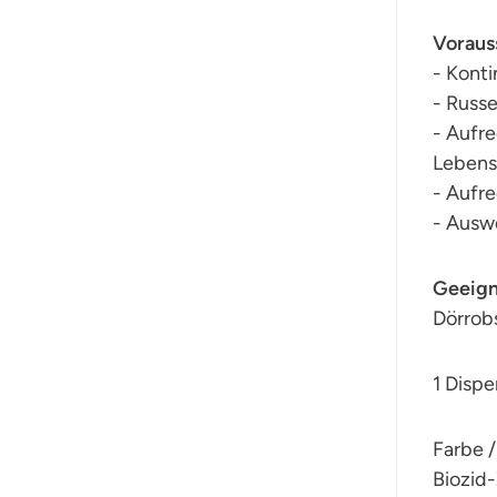
Voraus
- Kont
- Russe
- Aufr
Lebens
- Aufre
- Ausw
Geeign
Dörrob
1 Dispe
Farbe /
Biozid