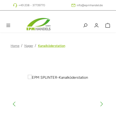
Zum Hauptinhalt springen
+49 208 - 37739770
info@epmhandel.de
/
/
Home
Nager
Kanalköderstation
Bildergalerie überspringen